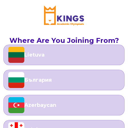
Where Are You Joining From?
Lietuva
България
Azerbaycan