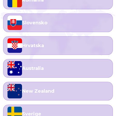
Slovensko
Hrvatska
Australia
New Zealand
Sverige